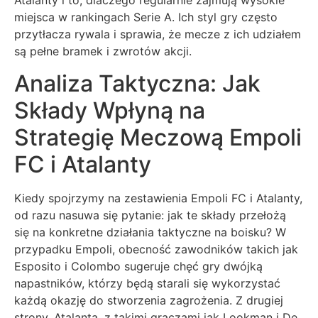
Atalanty i to, dlaczego regularnie zajmują wysokie
miejsca w rankingach Serie A. Ich styl gry często
przytłacza rywala i sprawia, że mecze z ich udziałem
są pełne bramek i zwrotów akcji.
Analiza Taktyczna: Jak
Składy Wpłyną na
Strategię Meczową Empoli
FC i Atalanty
Kiedy spojrzymy na zestawienia Empoli FC i Atalanty,
od razu nasuwa się pytanie: jak te składy przełożą
się na konkretne działania taktyczne na boisku? W
przypadku Empoli, obecność zawodników takich jak
Esposito i Colombo sugeruje chęć gry dwójką
napastników, którzy będą starali się wykorzystać
każdą okazję do stworzenia zagrożenia. Z drugiej
strony, Atalanta, z takimi graczami jak Lookman i De