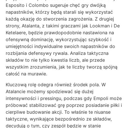
Esposito i Colombo sugeruje chęć gry dwójką
napastników, którzy będą starali się wykorzystać
każdą okazję do stworzenia zagrożenia. Z drugiej
strony, Atalanta, z takimi graczami jak Lookman i De
Ketelaere, będzie prawdopodobnie nastawiona na
ofensywną dominację, wykorzystując szybkość i
umiejętności indywidualne swoich napastników do
rozbijania defensywy rywala. Analiza taktyczna
składów to nie tylko kwestia liczb, ale przede
wszystkim zrozumienia, jak te liczby tworzą spójną
całość na murawie.
Kluczową rolę odegra również środek pola. W
Atalancie możemy spodziewać się dużej
intensywności i pressingu, podczas gdy Empoli może
próbować stabilizować grę poprzez posiadanie piłki i
cierpliwe budowanie akcji. To właśnie te niuanse
taktyczne, wynikające bezpośrednio ze składów,
decydują o tym, czy zespół będzie w stanie