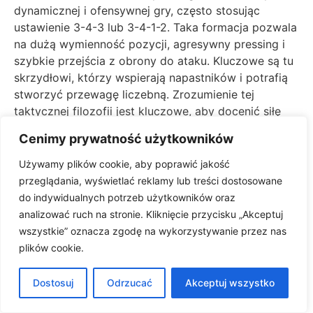
dynamicznej i ofensywnej gry, często stosując
ustawienie 3-4-3 lub 3-4-1-2. Taka formacja pozwala
na dużą wymienność pozycji, agresywny pressing i
szybkie przejścia z obrony do ataku. Kluczowe są tu
skrzydłowi, którzy wspierają napastników i potrafią
stworzyć przewagę liczebną. Zrozumienie tej
taktycznej filozofii jest kluczowe, aby docenić siłę
Atalanty i to, dlaczego regularnie zajmują wysokie
Cenimy prywatność użytkowników
miejsca w rankingach Serie A. Ich styl gry często
przytłacza rywala i sprawia, że mecze z ich udziałem
Używamy plików cookie, aby poprawić jakość
są pełne bramek i zwrotów akcji.
przeglądania, wyświetlać reklamy lub treści dostosowane
do indywidualnych potrzeb użytkowników oraz
Analiza Taktyczna: Jak
analizować ruch na stronie. Kliknięcie przycisku „Akceptuj
Składy Wpłyną na
wszystkie” oznacza zgodę na wykorzystywanie przez nas
plików cookie.
Strategię Meczową Empoli
FC i Atalanty
Dostosuj
Odrzucać
Akceptuj wszystko