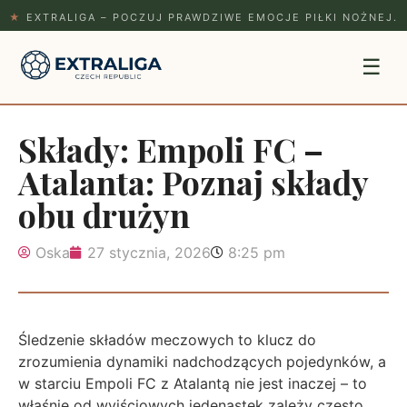
★
EXTRALIGA – POCZUJ PRAWDZIWE EMOCJE PIŁKI NOŻNEJ.
☰
Składy: Empoli FC –
Atalanta: Poznaj składy
obu drużyn
Oska
27 stycznia, 2026
8:25 pm
Śledzenie składów meczowych to klucz do
zrozumienia dynamiki nadchodzących pojedynków, a
w starciu Empoli FC z Atalantą nie jest inaczej – to
właśnie od wyjściowych jedenastek zależy często