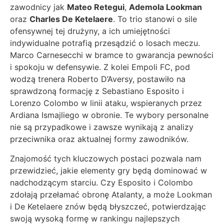
zawodnicy jak
Mateo Retegui
,
Ademola Lookman
oraz
Charles De Ketelaere
. To trio stanowi o sile
ofensywnej tej drużyny, a ich umiejętności
indywidualne potrafią przesądzić o losach meczu.
Marco Carnesecchi w bramce to gwarancja pewności
i spokoju w defensywie. Z kolei Empoli FC, pod
wodzą trenera Roberto D’Aversy, postawiło na
sprawdzoną formację z Sebastiano Esposito i
Lorenzo Colombo w linii ataku, wspieranych przez
Ardiana Ismajliego w obronie. Te wybory personalne
nie są przypadkowe i zawsze wynikają z analizy
przeciwnika oraz aktualnej formy zawodników.
Znajomość tych kluczowych postaci pozwala nam
przewidzieć, jakie elementy gry będą dominować w
nadchodzącym starciu. Czy Esposito i Colombo
zdołają przełamać obronę Atalanty, a może Lookman
i De Ketelaere znów będą błyszczeć, potwierdzając
swoją wysoką formę w rankingu najlepszych