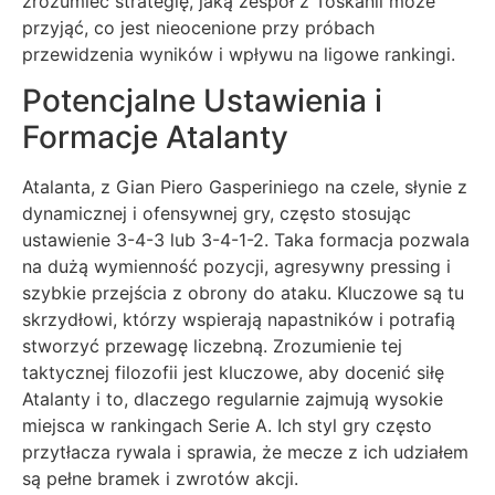
zrozumieć strategię, jaką zespół z Toskanii może
przyjąć, co jest nieocenione przy próbach
przewidzenia wyników i wpływu na ligowe rankingi.
Potencjalne Ustawienia i
Formacje Atalanty
Atalanta, z Gian Piero Gasperiniego na czele, słynie z
dynamicznej i ofensywnej gry, często stosując
ustawienie 3-4-3 lub 3-4-1-2. Taka formacja pozwala
na dużą wymienność pozycji, agresywny pressing i
szybkie przejścia z obrony do ataku. Kluczowe są tu
skrzydłowi, którzy wspierają napastników i potrafią
stworzyć przewagę liczebną. Zrozumienie tej
taktycznej filozofii jest kluczowe, aby docenić siłę
Atalanty i to, dlaczego regularnie zajmują wysokie
miejsca w rankingach Serie A. Ich styl gry często
przytłacza rywala i sprawia, że mecze z ich udziałem
są pełne bramek i zwrotów akcji.