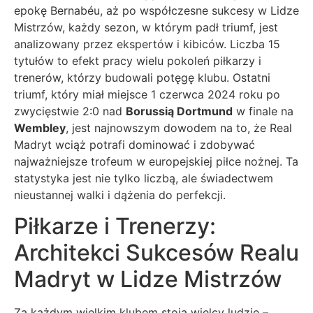
epokę Bernabéu, aż po współczesne sukcesy w Lidze
Mistrzów, każdy sezon, w którym padł triumf, jest
analizowany przez ekspertów i kibiców. Liczba 15
tytułów to efekt pracy wielu pokoleń piłkarzy i
trenerów, którzy budowali potęgę klubu. Ostatni
triumf, który miał miejsce 1 czerwca 2024 roku po
zwycięstwie 2:0 nad
Borussią Dortmund
w finale na
Wembley
, jest najnowszym dowodem na to, że Real
Madryt wciąż potrafi dominować i zdobywać
najważniejsze trofeum w europejskiej piłce nożnej. Ta
statystyka jest nie tylko liczbą, ale świadectwem
nieustannej walki i dążenia do perfekcji.
Piłkarze i Trenerzy:
Architekci Sukcesów Realu
Madryt w Lidze Mistrzów
Za każdym wielkim klubem stoją wielcy ludzie –