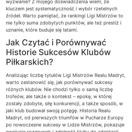
wyzwanie? Z mojego doświadczenia wiem, że
kluczem jest systematyczność i wybór rzetelnych
źródeł. Warto pamiętać, że rankingi Ligi Mistrzów to
nie tylko suma zdobytych punktów, ale też prestiż i
uznanie, które buduje się latami.
Jak Czytać i Porównywać
Historie Sukcesów Klubów
Piłkarskich?
Analizując liczbę tytułów Ligi Mistrzów Realu Madryt,
warto zastanowić się, jak porównywać sukcesy
różnych klubów. Nie chodzi tylko o samą liczbę
trofeów, ale także o kontekst – epokę, w której
zostały zdobyte, siłę konkurencji, a także sposób, w
jaki klub budował swoją potęgę. Historia Realu
Madryt, od pierwszych triumfów w Pucharze Europy
po nowoczesne sukcesy w Lidze Mistrzów, pokazuje
ewolucję rozgrywek i zdolność klubu do adaptacji.