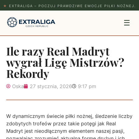
★
EXTRALIGA – POCZUJ PRAWDZIWE EMOCJE PIŁKI NOŻNEJ.
☰
Ile razy Real Madryt
wygrał Ligę Mistrzów?
Rekordy
Oska
27 stycznia, 2026
9:17 pm
W dynamicznym świecie piłki nożnej, śledzenie liczby
zdobytych trofeów przez takie potęgi jak Real
Madryt jest nieodłącznym elementem naszej pasji,
pozwalając zrozumieć aktualną formę drużyn i ich