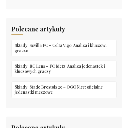
Polecane artykuły
Składy: Sevilla FC – Celta Vigo: Analiza i kluczowi
gracze
Składy: RC Lens – FC Metz: Analiza jedenastek i
kluczowych graczy
Składy: Stade Brestois 29 – OGC Nice: oficjalne
jedenastki meczowe
Polecane artykuły