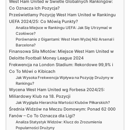
West Ham United w Świetle Globalnych Rankingów:
Co Oznacza Ich Pozycja?
Prześwietlamy Pozycję West Ham United w Rankingu
UEFA 2024/25: Co Mówią Punkty?
Analiza Miejsce w Rankingu UEFA: Jak Się Utrzymać w
Czołówce?
Porównanie z Gigantami: West Ham Wyżej Niż Arsenal i
Barcelona?
Finansowa Siła Młotów: Miejsce West Ham United w
Deloitte Football Money League 2024
Frekwencja na London Stadium: Rekordowe 99,9% i
Co To Mówi o Kibicach
Jak Wysoka Frekwencja Wpływa na Pozycję Drużyny w
Rankingu?
Wycena West Ham United wg Forbesa 2024/25:
Miliardowy Klub na 18. Pozycji
Jak Wygląda Hierarchia Wartości Klubów Piłkarskich?
Średnia Widzów na Meczu Domowym: Ponad 62 000
Fanów – Co To Oznacza dla Ligi?
Analiza Statystyk Widzów: Klucz do Zrozumienia
Popularności Drużyny