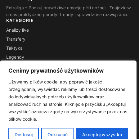
Extraliga – Poczuj prawdziwe emocje piłki nożnej.. Znajdziesz
u nas praktyczne porady, trendy i sprawdzone rozwiązania.
KATEGORIE
Analizy live
Transfery
Taktyka
Legendy
Raporty lig
Cenimy prywatność użytkowników
Sektor kibica
Używamy plików cookie, aby poprawić jakość
INFORMACJE
przeglądania, wyświetlać reklamy lub treści dostosowane
Kontakt
do indywidualnych potrzeb użytkowników oraz
Mapa witryny
analizować ruch na stronie. Kliknięcie przycisku „Akceptuj
Polityka prywatności
wszystkie” oznacza zgodę na wykorzystywanie przez nas
plików cookie.
RSS
Dostosuj
Odrzucać
Akceptuj wszystko