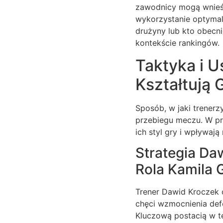
zawodnicy mogą wnieść 
wykorzystanie optymal
drużyny lub kto obecni
kontekście rankingów.
Taktyka i U
Kształtują 
Sposób, w jaki trenerz
przebiegu meczu. W prz
ich styl gry i wpływaj
Strategia Da
Rola Kamila G
Trener Dawid Kroczek 
chęci wzmocnienia defe
Kluczową postacią w tej