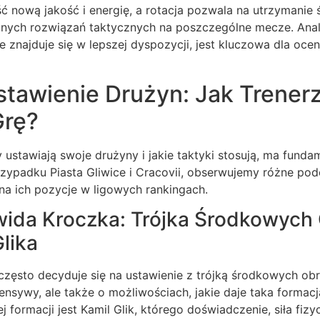
nową jakość i energię, a rotacja pozwala na utrzymanie ś
nych rozwiązań taktycznych na poszczególne mecze. Anali
e znajduje się w lepszej dyspozycji, jest kluczowa dla oce
stawienie Drużyn: Jak Trener
Grę?
y ustawiają swoje drużyny i jakie taktyki stosują, ma funda
ypadku Piasta Gliwice i Cracovii, obserwujemy różne podej
ą na ich pozycje w ligowych rankingach.
wida Kroczka: Trójka Środkowych
lika
często decyduje się na ustawienie z trójką środkowych ob
nsywy, ale także o możliwościach, jakie daje taka formacj
 formacji jest Kamil Glik, którego doświadczenie, siła fizy