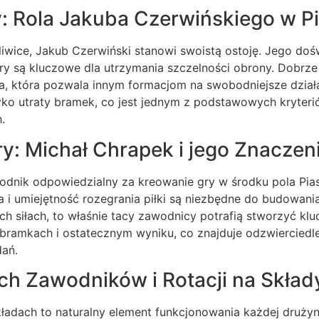
y: Rola Jakuba Czerwińskiego w Pi
iwice, Jakub Czerwiński stanowi swoistą ostoję. Jego doś
gry są kluczowe dla utrzymania szczelności obrony. Dobrz
, która pozwala innym formacjom na swobodniejsze dział
zyko utraty bramek, co jest jednym z podstawowych kryter
.
y: Michał Chrapek i jego Znaczeni
odnik odpowiedzialny za kreowanie gry w środku pola Pias
a i umiejętność rozegrania piłki są niezbędne do budowani
 siłach, to właśnie tacy zawodnicy potrafią stworzyć klu
bramkach i ostatecznym wyniku, co znajduje odzwierciedle
dań.
h Zawodników i Rotacji na Skład
składach to naturalny element funkcjonowania każdej drużyn