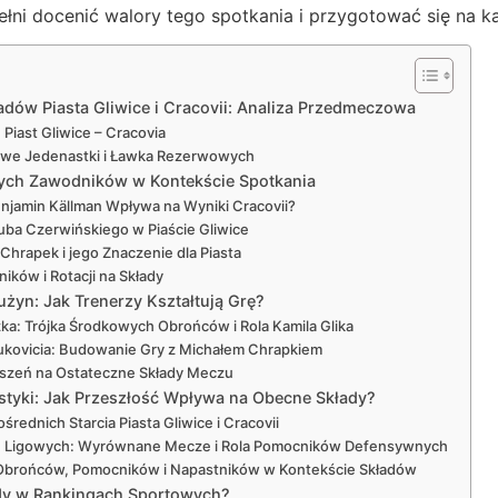
ełni docenić walory tego spotkania i przygotować się na 
dów Piasta Gliwice i Cracovii: Analiza Przedmeczowa
Piast Gliwice – Cracovia
we Jedenastki i Ławka Rezerwowych
ych Zawodników w Kontekście Spotkania
enjamin Källman Wpływa na Wyniki Cracovii?
kuba Czerwińskiego w Piaście Gliwice
Chrapek i jego Znaczenie dla Piasta
ów i Rotacji na Składy
użyn: Jak Trenerzy Kształtują Grę?
ka: Trójka Środkowych Obrońców i Rola Kamila Glika
ukovicia: Budowanie Gry z Michałem Chrapkiem
eszeń na Ostateczne Składy Meczu
tystyki: Jak Przeszłość Wpływa na Obecne Składy?
rednich Starcia Piasta Gliwice i Cracovii
 Ligowych: Wyrównane Mecze i Rola Pomocników Defensywnych
 Obrońców, Pomocników i Napastników w Kontekście Składów
ady w Rankingach Sportowych?