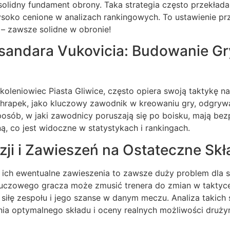
olidny fundament obrony. Taka strategia często przekłada 
ysoko cenione w analizach rankingowych. To ustawienie p
– zawsze solidne w obronie!
sandara Vukovicia: Budowanie Gr
koleniowiec Piasta Gliwice, często opiera swoją taktykę na
hrapek, jako kluczowy zawodnik w kreowaniu gry, odgrywa 
posób, w jaki zawodnicy poruszają się po boisku, mają bez
, co jest widoczne w statystykach i rankingach.
ji i Zawieszeń na Ostateczne Sk
 ich ewentualne zawieszenia to zawsze duży problem dla 
luczowego gracza może zmusić trenera do zmian w taktyce 
siłę zespołu i jego szanse w danym meczu. Analiza takich 
nia optymalnego składu i oceny realnych możliwości druży