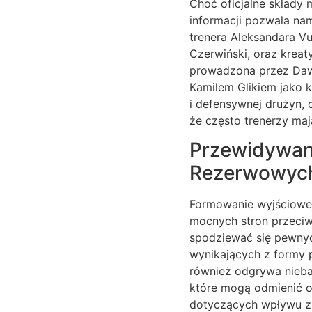
Choć oficjalne składy
informacji pozwala na
trenera Aleksandara Vu
Czerwiński, oraz kreat
prowadzona przez Dawi
Kamilem Glikiem jako k
i defensywnej drużyn, 
że często trenerzy maj
Przewidywan
Rezerwowyc
Formowanie wyjściowej 
mocnych stron przeciwn
spodziewać się pewnyc
wynikających z formy
również odgrywa nieba
które mogą odmienić ob
dotyczących wpływu z