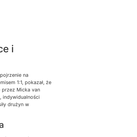
e i
pojrzenie na
isem 1:1, pokazał, że
e przez Micka van
, indywidualności
siły drużyn w
a