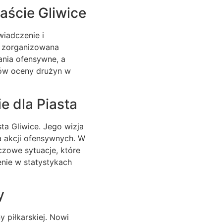
aście Gliwice
wiadczenie i
e zorganizowana
ania ofensywne, a
iów oceny drużyn w
e dla Piasta
ta Gliwice. Jego wizja
a akcji ofensywnych. W
czowe sytuacje, które
nie w statystykach
y
y piłkarskiej. Nowi