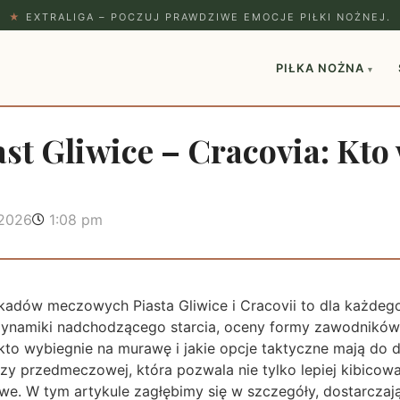
★
EXTRALIGA – POCZUJ PRAWDZIWE EMOCJE PIŁKI NOŻNEJ.
PIŁKA NOŻNA
▾
ast Gliwice – Cracovia: Kto
 2026
1:08 pm
kadów meczowych Piasta Gliwice i Cracovii to dla każdego 
dynamiki nadchodzącego starcia, oceny formy zawodników
, kto wybiegnie na murawę i jakie opcje taktyczne mają do d
zy przedmeczowej, która pozwala nie tylko lepiej kibicowa
owe. W tym artykule zagłębimy się w szczegóły, dostarczaj