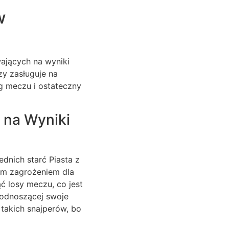
w
ających na wyniki
zy zasługuje na
g meczu i ostateczny
 na Wyniki
dnich starć Piasta z
nym zagrożeniem dla
ąć losy meczu, co jest
odnoszącej swoje
takich snajperów, bo