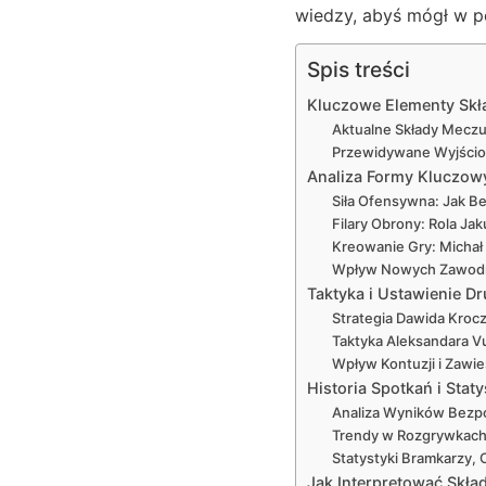
wiedzy, abyś mógł w p
Spis treści
Kluczowe Elementy Skła
Aktualne Składy Meczu 
Przewidywane Wyjścio
Analiza Formy Kluczow
Siła Ofensywna: Jak B
Filary Obrony: Rola Ja
Kreowanie Gry: Michał 
Wpływ Nowych Zawodnik
Taktyka i Ustawienie Dr
Strategia Dawida Krocz
Taktyka Aleksandara V
Wpływ Kontuzji i Zawi
Historia Spotkań i Sta
Analiza Wyników Bezpoś
Trendy w Rozgrywkach
Statystyki Bramkarzy,
Jak Interpretować Skł