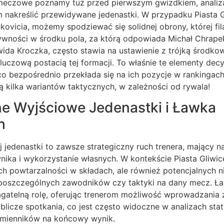
 meczowe poznamy tuż przed pierwszym gwizdkiem, anali
m nakreślić przewidywane jedenastki. W przypadku Piasta 
kovicia, możemy spodziewać się solidnej obrony, której fil
ywności w środku pola, za którą odpowiada Michał Chrapek
da Kroczka, często stawia na ustawienie z trójką środko
luczową postacią tej formacji. To właśnie te elementy decy
co bezpośrednio przekłada się na ich pozycje w rankingach
ą kilka wariantów taktycznych, w zależności od rywala!
e Wyjściowe Jedenastki i Ławka
h
jedenastki to zawsze strategiczny ruch trenera, mający na
ika i wykorzystanie własnych. W kontekście Piasta Gliwic
h powtarzalności w składach, ale również potencjalnych 
 poszczególnych zawodników czy taktyki na dany mecz. 
gatelną rolę, oferując trenerom możliwość wprowadzania z
licze spotkania, co jest często widoczne w analizach sta
mienników na końcowy wynik.