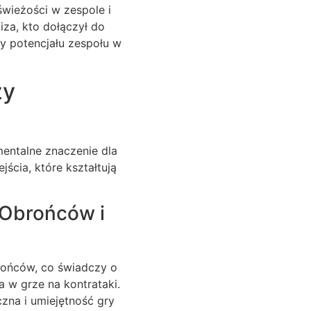
wieżości w zespole i
za, kto dołączył do
ny potencjału zespołu w
zy
mentalne znaczenie dla
ścia, które kształtują
 Obrońców i
rońców, co świadczy o
a w grze na kontrataki.
czna i umiejętność gry