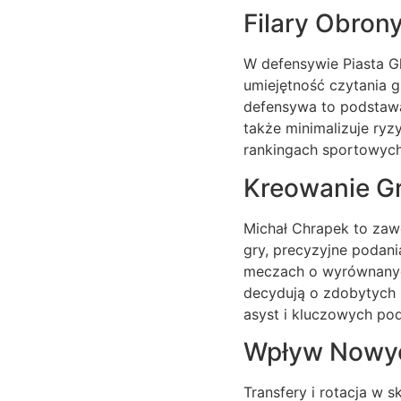
Filary Obron
W defensywie Piasta Gl
umiejętność czytania 
defensywa to podstawa
także minimalizuje ry
rankingach sportowych
Kreowanie Gr
Michał Chrapek to zaw
gry, precyzyjne podani
meczach o wyrównanych
decydują o zdobytych 
asyst i kluczowych po
Wpływ Nowyc
Transfery i rotacja w 