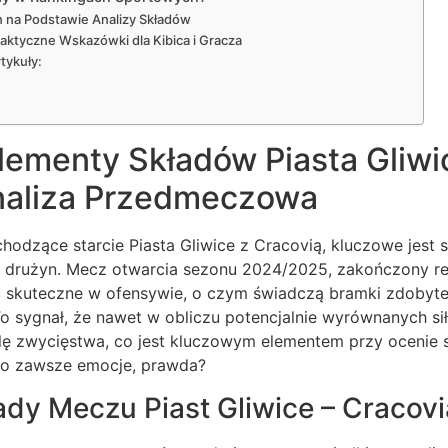
n na Podstawie Analizy Składów
aktyczne Wskazówki dla Kibica i Gracza
tykuły:
ementy Składów Piasta Gliwic
Analiza Przedmeczowa
hodzące starcie Piasta Gliwice z Cracovią, kluczowe jest s
u drużyn. Mecz otwarcia sezonu 2024/2025, zakończony rem
yć skuteczne w ofensywie, o czym świadczą bramki zdobyt
 To sygnał, że nawet w obliczu potencjalnie wyrównanych sił
alę zwycięstwa, co jest kluczowym elementem przy ocenie 
to zawsze emocje, prawda?
ady Meczu Piast Gliwice – Cracovi