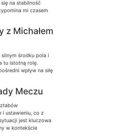
się na stabilność
rzypomina mi czasem
y z Michałem
 silnym środku pola i
tu istotną rolę.
pośredni wpływ na siłę
łady Meczu
sztabów
i ustawieniu, co z
sytuacji jest kluczowa
ny w kontekście