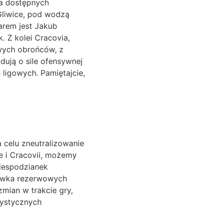
za dostępnych
Gliwice, pod wodzą
arem jest Jakub
. Z kolei Cracovia,
wych obrońców, z
dują o sile ofensywnej
 ligowych. Pamiętajcie,
 celu zneutralizowanie
e i Cracovii, możemy
niespodzianek
Ławka rezerwowych
mian w trakcie gry,
tystycznych