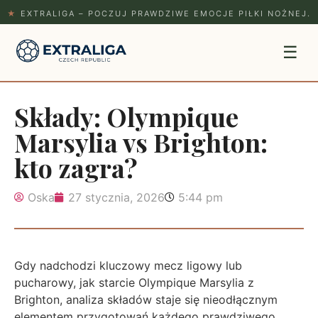
★
EXTRALIGA – POCZUJ PRAWDZIWE EMOCJE PIŁKI NOŻNEJ.
☰
Składy: Olympique
Marsylia vs Brighton:
kto zagra?
Oska
27 stycznia, 2026
5:44 pm
Gdy nadchodzi kluczowy mecz ligowy lub
pucharowy, jak starcie Olympique Marsylia z
Brighton, analiza składów staje się nieodłącznym
elementem przygotowań każdego prawdziwego