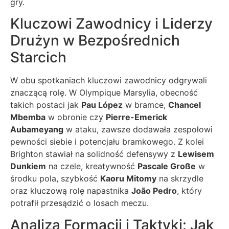
gry.
Kluczowi Zawodnicy i Liderzy
Drużyn w Bezpośrednich
Starcich
W obu spotkaniach kluczowi zawodnicy odgrywali
znaczącą rolę. W Olympique Marsylia, obecność
takich postaci jak
Pau López
w bramce,
Chancel
Mbemba
w obronie czy
Pierre-Emerick
Aubameyang
w ataku, zawsze dodawała zespołowi
pewności siebie i potencjału bramkowego. Z kolei
Brighton stawiał na solidność defensywy z
Lewisem
Dunkiem
na czele, kreatywność
Pascale Große
w
środku pola, szybkość
Kaoru Mitomy
na skrzydle
oraz kluczową rolę napastnika
João Pedro
, który
potrafił przesądzić o losach meczu.
Analiza Formacji i Taktyki: Jak