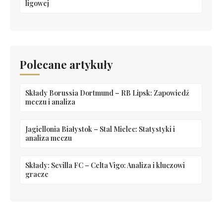
ligowej
Polecane artykuły
Składy Borussia Dortmund – RB Lipsk: Zapowiedź
meczu i analiza
Jagiellonia Białystok – Stal Mielec: Statystyki i
analiza meczu
Składy: Sevilla FC – Celta Vigo: Analiza i kluczowi
gracze