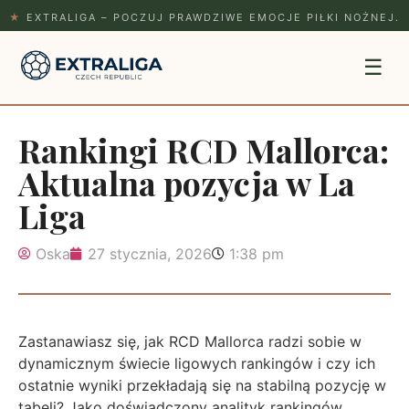
★
EXTRALIGA – POCZUJ PRAWDZIWE EMOCJE PIŁKI NOŻNEJ.
☰
Rankingi RCD Mallorca:
Aktualna pozycja w La
Liga
Oska
27 stycznia, 2026
1:38 pm
Zastanawiasz się, jak RCD Mallorca radzi sobie w
dynamicznym świecie ligowych rankingów i czy ich
ostatnie wyniki przekładają się na stabilną pozycję w
tabeli? Jako doświadczony analityk rankingów