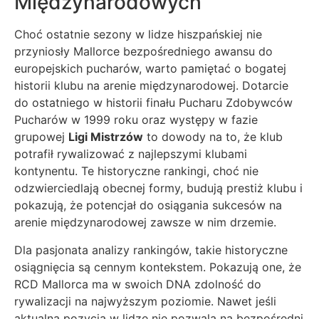
Międzynarodowych
Choć ostatnie sezony w lidze hiszpańskiej nie
przyniosły Mallorce bezpośredniego awansu do
europejskich pucharów, warto pamiętać o bogatej
historii klubu na arenie międzynarodowej. Dotarcie
do ostatniego w historii finału Pucharu Zdobywców
Pucharów w 1999 roku oraz występy w fazie
grupowej
Ligi Mistrzów
to dowody na to, że klub
potrafił rywalizować z najlepszymi klubami
kontynentu. Te historyczne rankingi, choć nie
odzwierciedlają obecnej formy, budują prestiż klubu i
pokazują, że potencjał do osiągania sukcesów na
arenie międzynarodowej zawsze w nim drzemie.
Dla pasjonata analizy rankingów, takie historyczne
osiągnięcia są cennym kontekstem. Pokazują one, że
RCD Mallorca ma w swoich DNA zdolność do
rywalizacji na najwyższym poziomie. Nawet jeśli
aktualna pozycja w lidze nie pozwala na bezpośredni