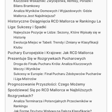
Kluczowe Wskaźniki: Zwycięstwa, Remisy, Porażki i
Bilans Bramkowy
Analiza Wyników Domowych i Wyjazdowych: Gdzie
Mallorca Jest Najsilniejsza?
Historyczne Osiągnięcia RCD Mallorca w Rankingu La
Liga: Sukcesy i Spadki
Najwyższe Pozycje w Lidze: Sezony, Które Wpisały się w
Historię
Ewolucja Miejsc w Tabeli: Trendy i Zmiany w Klasyfikacji
Klubu
Puchary Europejskie i Krajowe: Jak RCD Mallorca
Prezentuje Się w Rozgrywkach Pucharowych
Droga do Finału Pucharu Króla: Analiza Kluczowych
Meczy i Wyników
Sukcesy w Europie: Finał Pucharu Zdobywców Pucharów
i Liga Mistrzów
Prognozowanie Przyszłości: Czego Możemy
Spodziewać Się po RCD Mallorca w Najbliższych
Rozgrywkach?
Analiza Terminarza i Potencjalnych Przeciwników w
Rankingu
Jak Formę Drużyny Wpływa na Dalszą Klasyfikację?